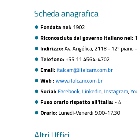
Scheda anagrafica
Fondata nel
1902
Riconosciuta dal governo italiano nel
Indirizzo
Av. Angélica, 2118 - 12º piano
Telefono
+55 11 4564-4702
Email
italcam@italcam.com.br
Web
www.italcam.com.br
Social
Facebook
Linkedin
Instagram
Yo
Fuso orario rispetto all'Italia
- 4
Orario
Lunedì
Venerdì
9.00
17.30
Altri Uffici