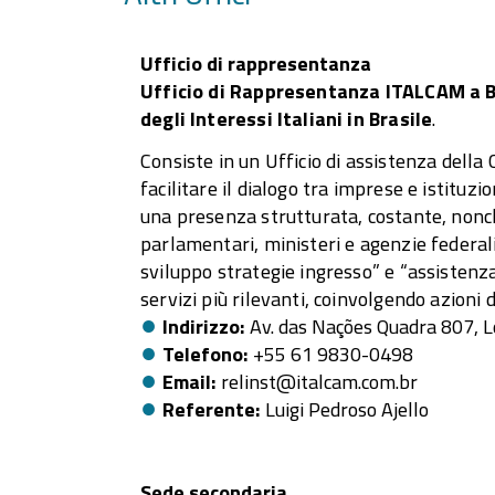
Ufficio di rappresentanza
Ufficio di Rappresentanza ITALCAM a Br
degli Interessi Italiani in Brasile
.
Consiste in un Ufficio di assistenza della 
facilitare il dialogo tra imprese e istituzi
una presenza strutturata, costante, non
parlamentari, ministeri e agenzie federali
sviluppo strategie ingresso” e “assistenza
servizi più rilevanti, coinvolgendo azioni
Indirizzo
Av. das Nações Quadra 807, Lo
Telefono
+55 61 9830-0498
Email
relinst@italcam.com.br
Referente
Luigi Pedroso Ajello
Sede secondaria