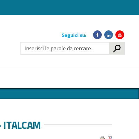
Link
Seguici su:
social
CERCA
 - ITALCAM