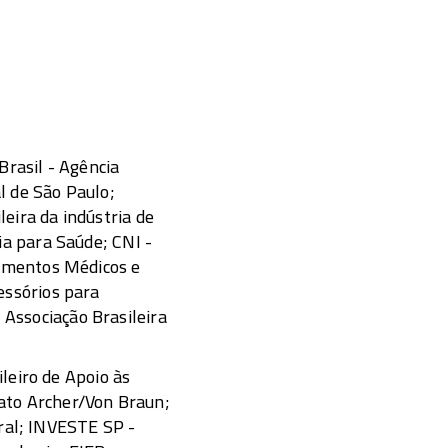
Brasil - Agência
l de São Paulo;
eira da indústria de
ia para Saúde; CNI -
pamentos Médicos e
essórios para
Associação Brasileira
leiro de Apoio às
ato Archer/Von Braun;
ral; INVESTE SP -