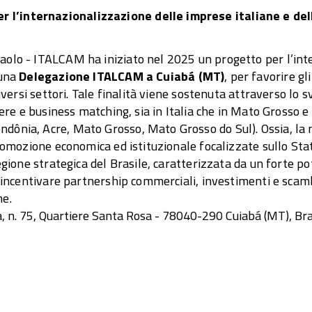
l’internazionalizzazione delle imprese italiane e del
aolo - ITALCAM ha iniziato nel 2025 un progetto per
l’in
 una
Delegazione ITALCAM a Cuiabá (MT)
, per favorire g
diversi settori. Tale finalità viene sostenuta attraverso lo 
iere e business matching, sia in Italia che in Mato Grosso e 
dônia, Acre, Mato Grosso, Mato Grosso do Sul). Ossia, la 
promozione economica ed istituzionale focalizzate sullo St
egione strategica del Brasile, caratterizzata da un forte po
; incentivare partnership commerciali, investimenti e scamb
ne.
a, n. 75, Quartiere Santa Rosa - 78040-290 Cuiabá (MT), Bra