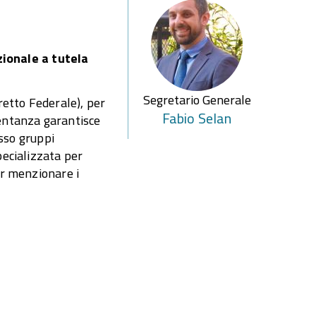
zionale a tutela
Segretario Generale
retto Federale), per
Fabio
Selan
esentanza garantisce
sso gruppi
pecializzata per
er menzionare i