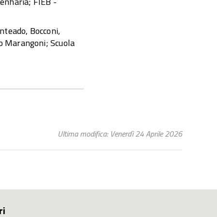
enharia; FIEB -
nteado, Bocconi,
to Marangoni; Scuola
Ultima modifica: Venerdì 24 Aprile 2026
ri