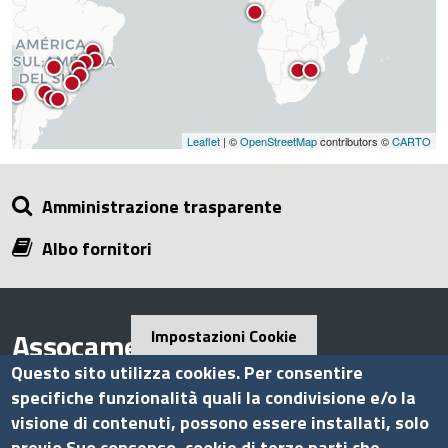
Leaflet
| ©
OpenStreetMap
contributors ©
CARTO
Amministrazione trasparente
Albo fornitori
Assocamerestero
Impostazioni Cookie
Questo sito utilizza cookies. Per consentire
specifiche funzionalità quali la condivisione e/o la
visione di contenuti, possono essere installati, solo
Contatti
previo Suo consenso, cookie di terze parti che