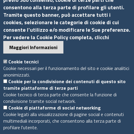
consentono alla terza parte di profilare gli utenti.
Via G.B. Morgagni, 13 - 00161 Roma
Tramite questo banner, può accettare tutti i
Tel.: +39 06 44231314
cookies, selezionare le categorie di cookie di cui
P.Iva 01898631005
consente l’utilizzo e/o modificare le Sue preferenze.
Per vedere la Cookie Policy completa, clicchi
C.F. 07888290587
Pec
info.assocamerestero@legalmail.it
Maggiori Informazioni
info@assocamerestero.it
dpo@assocamerestero.it
Cookie tecnici
Seguici su
Cookie necessari per il funzionamento del sito e cookie analitici
anonimizzati.
Cookie per la condivisione dei contenuti di questo sito
tramite piattaforme di terze parti
Cookie tecnico di terza parte che consente la funzione di
condivisione tramite social network.
Sito web
Cookie di piattaforme di social networking
Cookie legati alla visualizzazione di pagine social e contenuti
Accesso INTRANET
multimediali incorporati, che consentono alla terza parte di
Mappa del sito
profilare l'utente.