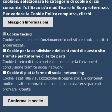
cookies, selezionare le categorie di cookie di cui
P.Iva 01898631005
consente l’utilizzo e/o modificare le Sue preferenze.
C.F. 07888290587
Per vedere la Cookie Policy completa, clicchi
Pec
info.assocamerestero@legalmail.it
Maggiori Informazioni
info@assocamerestero.it
dpo@assocamerestero.it
Cookie tecnici
Seguici su
Cookie necessari per il funzionamento del sito e cookie analitici
anonimizzati.
Cookie per la condivisione dei contenuti di questo sito
tramite piattaforme di terze parti
Cookie tecnico di terza parte che consente la funzione di
condivisione tramite social network.
Sito web
Cookie di piattaforme di social networking
Cookie legati alla visualizzazione di pagine social e contenuti
Accesso INTRANET
multimediali incorporati, che consentono alla terza parte di
Mappa del sito
profilare l'utente.
Privacy Policy
Cookie Policy
Conferma le scelte