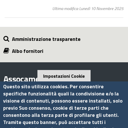
Ultima modifica: Lunedì 10 Novembre 2025
Amministrazione trasparente
Albo fornitori
Assocamerestero
Impostazioni Cookie
Questo sito utilizza cookies. Per consentire
specifiche funzionalità quali la condivisione e/o la
visione di contenuti, possono essere installati, solo
Contatti
previo Suo consenso, cookie di terze parti che
consentono alla terza parte di profilare gli utenti.
Via G.B. Morgagni, 13 - 00161 Roma
Tramite questo banner, può accettare tutti i
Tel.: +39 06 44231314