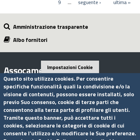
9
…
seguente ›
ultima »
Amministrazione trasparente
Albo fornitori
Assocamerestero
Impostazioni Cookie
Questo sito utilizza cookies. Per consentire
specifiche funzionalità quali la condivisione e/o la
visione di contenuti, possono essere installati, solo
Contatti
previo Suo consenso, cookie di terze parti che
consentono alla terza parte di profilare gli utenti.
Via G.B. Morgagni, 13 - 00161 Roma
Tramite questo banner, può accettare tutti i
Tel.: +39 06 44231314
cookies, selezionare le categorie di cookie di cui
P.Iva 01898631005
consente l’utilizzo e/o modificare le Sue preferenze.