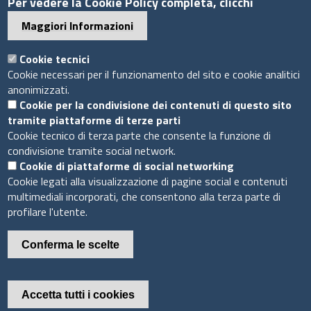
Per vedere la Cookie Policy completa, clicchi
C.F. 07888290587
Pec
info.assocamerestero@legalmail.it
Maggiori Informazioni
info@assocamerestero.it
dpo@assocamerestero.it
Cookie tecnici
Seguici su
Cookie necessari per il funzionamento del sito e cookie analitici
anonimizzati.
Cookie per la condivisione dei contenuti di questo sito
tramite piattaforme di terze parti
Cookie tecnico di terza parte che consente la funzione di
condivisione tramite social network.
Sito web
Cookie di piattaforme di social networking
Cookie legati alla visualizzazione di pagine social e contenuti
Accesso INTRANET
multimediali incorporati, che consentono alla terza parte di
Mappa del sito
profilare l'utente.
Privacy Policy
Cookie Policy
Conferma le scelte
Piè
Powered by InfoCamere
© 2020 Assocamerestero
Accetta tutti i cookies
di