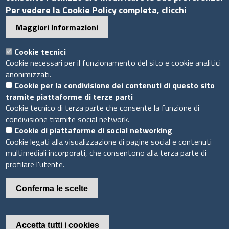
Per vedere la Cookie Policy completa, clicchi
C.F. 07888290587
Pec
info.assocamerestero@legalmail.it
Maggiori Informazioni
info@assocamerestero.it
dpo@assocamerestero.it
Cookie tecnici
Seguici su
Cookie necessari per il funzionamento del sito e cookie analitici
anonimizzati.
Cookie per la condivisione dei contenuti di questo sito
tramite piattaforme di terze parti
Cookie tecnico di terza parte che consente la funzione di
condivisione tramite social network.
Sito web
Cookie di piattaforme di social networking
Cookie legati alla visualizzazione di pagine social e contenuti
Accesso INTRANET
multimediali incorporati, che consentono alla terza parte di
Mappa del sito
profilare l'utente.
Privacy Policy
Cookie Policy
Conferma le scelte
Piè
Powered by InfoCamere
© 2020 Assocamerestero
Accetta tutti i cookies