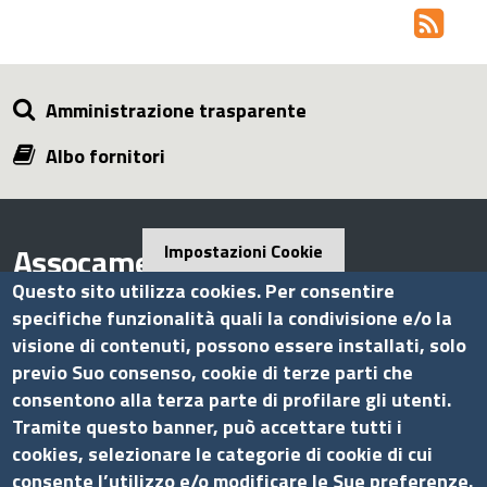
Amministrazione trasparente
Albo fornitori
Assocamerestero
Impostazioni Cookie
Questo sito utilizza cookies. Per consentire
specifiche funzionalità quali la condivisione e/o la
visione di contenuti, possono essere installati, solo
Contatti
previo Suo consenso, cookie di terze parti che
consentono alla terza parte di profilare gli utenti.
Via G.B. Morgagni, 13 - 00161 Roma
Tramite questo banner, può accettare tutti i
Tel.: +39 06 44231314
cookies, selezionare le categorie di cookie di cui
P.Iva 01898631005
consente l’utilizzo e/o modificare le Sue preferenze.