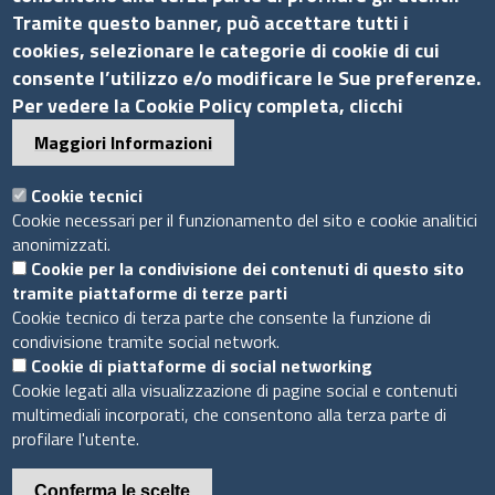
Via G.B. Morgagni, 13 - 00161 Roma
Tramite questo banner, può accettare tutti i
Tel.: +39 06 44231314
cookies, selezionare le categorie di cookie di cui
P.Iva 01898631005
consente l’utilizzo e/o modificare le Sue preferenze.
C.F. 07888290587
Per vedere la Cookie Policy completa, clicchi
Pec
info.assocamerestero@legalmail.it
Maggiori Informazioni
info@assocamerestero.it
dpo@assocamerestero.it
Cookie tecnici
Seguici su
Cookie necessari per il funzionamento del sito e cookie analitici
anonimizzati.
Cookie per la condivisione dei contenuti di questo sito
tramite piattaforme di terze parti
Cookie tecnico di terza parte che consente la funzione di
condivisione tramite social network.
Sito web
Cookie di piattaforme di social networking
Cookie legati alla visualizzazione di pagine social e contenuti
Accesso INTRANET
multimediali incorporati, che consentono alla terza parte di
Mappa del sito
profilare l'utente.
Privacy Policy
Cookie Policy
Conferma le scelte