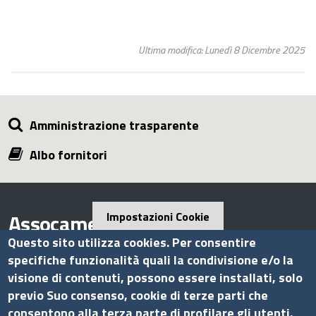
Ultima modifica: Lunedì 8 Dicembre 2025
Amministrazione trasparente
Albo fornitori
Assocamerestero
Impostazioni Cookie
Questo sito utilizza cookies. Per consentire
specifiche funzionalità quali la condivisione e/o la
visione di contenuti, possono essere installati, solo
Contatti
previo Suo consenso, cookie di terze parti che
consentono alla terza parte di profilare gli utenti.