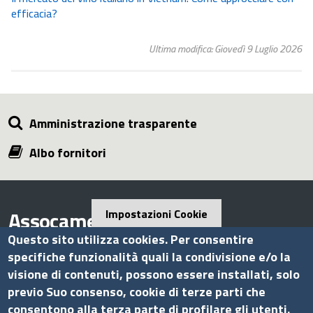
efficacia?
Ultima modifica: Giovedì 9 Luglio 2026
Amministrazione trasparente
Albo fornitori
Assocamerestero
Impostazioni Cookie
Questo sito utilizza cookies. Per consentire
specifiche funzionalità quali la condivisione e/o la
visione di contenuti, possono essere installati, solo
Contatti
previo Suo consenso, cookie di terze parti che
consentono alla terza parte di profilare gli utenti.