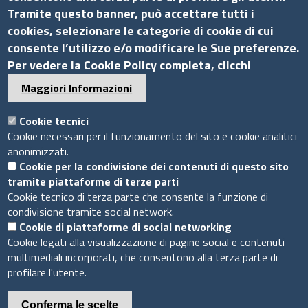
Via G.B. Morgagni, 13 - 00161 Roma
Tramite questo banner, può accettare tutti i
Tel.: +39 06 44231314
cookies, selezionare le categorie di cookie di cui
P.Iva 01898631005
consente l’utilizzo e/o modificare le Sue preferenze.
C.F. 07888290587
Per vedere la Cookie Policy completa, clicchi
Pec
info.assocamerestero@legalmail.it
Maggiori Informazioni
info@assocamerestero.it
dpo@assocamerestero.it
Cookie tecnici
Seguici su
Cookie necessari per il funzionamento del sito e cookie analitici
anonimizzati.
Cookie per la condivisione dei contenuti di questo sito
tramite piattaforme di terze parti
Cookie tecnico di terza parte che consente la funzione di
condivisione tramite social network.
Sito web
Cookie di piattaforme di social networking
Cookie legati alla visualizzazione di pagine social e contenuti
Accesso INTRANET
multimediali incorporati, che consentono alla terza parte di
Mappa del sito
profilare l'utente.
Privacy Policy
Cookie Policy
Conferma le scelte