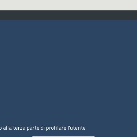
ito web
cesso INTRANET
ppa del sito
ivacy Policy
okie Policy
 alla terza parte di profilare l'utente.
© 2020 Assocamerestero