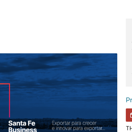
Pr
TH