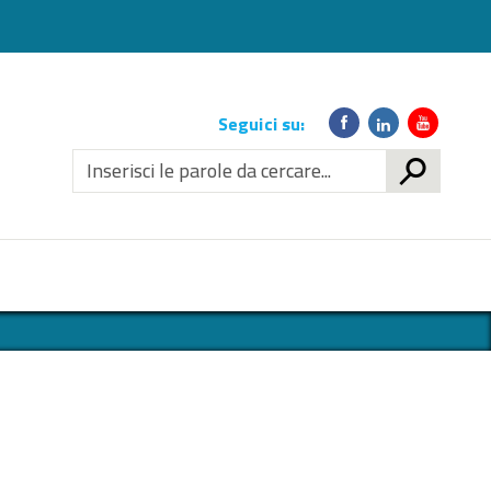
Link
Seguici su:
social
CERCA