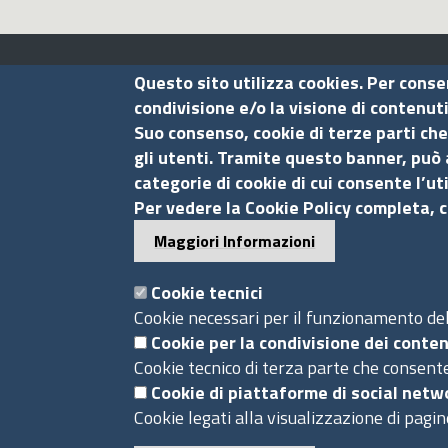
Assocamerestero
Questo sito utilizza cookies. Per conse
condivisione e/o la visione di contenut
Suo consenso, cookie di terze parti che
Contatti
gli utenti. Tramite questo banner, può 
categorie di cookie di cui consente l’ut
Via G.B. Morgagni, 13 - 00161 Roma
Per vedere la Cookie Policy completa, c
Tel.: +39 06 44231314
Maggiori Informazioni
P.Iva 01898631005
C.F. 07888290587
Cookie tecnici
Pec
info.assocamerestero@legalmail.it
Cookie necessari per il funzionamento del 
info@assocamerestero.it
Cookie per la condivisione dei conten
Cookie tecnico di terza parte che consente
dpo@assocamerestero.it
Cookie di piattaforme di social netw
Piè
Cookie legati alla visualizzazione di pagin
Powered by InfoCamere