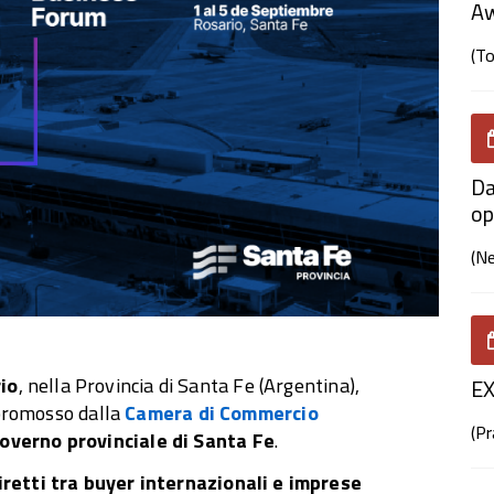
A
(T
Da
op
(N
io
, nella Provincia di Santa Fe (Argentina),
E
promosso dalla
Camera di Commercio
(P
overno provinciale di Santa Fe
.
iretti tra buyer internazionali e imprese