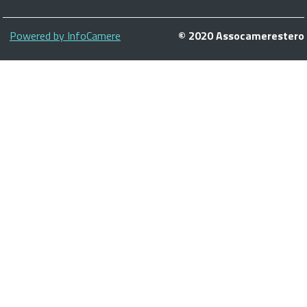
Piè
Powered by InfoCamere
© 2020 Assocamerestero
di
pagina