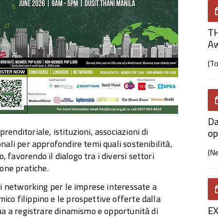
TH
A
(T
Da
enditoriale, istituzioni, associazioni di
op
nali per approfondire temi quali sostenibilità,
(N
favorendo il dialogo tra i diversi settori
uone pratiche.
 di networking per le imprese interessate a
co filippino e le prospettive offerte dalla
E
nua a registrare dinamismo e opportunità di