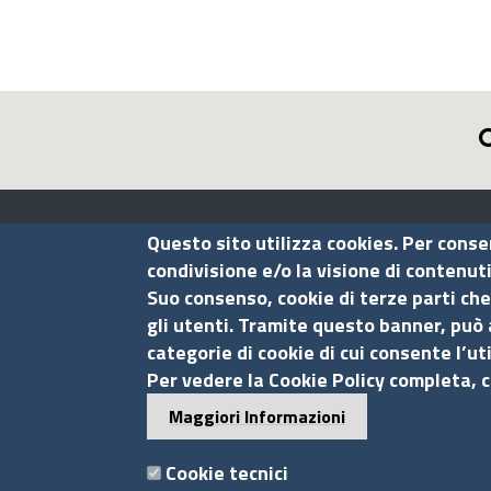
Assocamerestero
Questo sito utilizza cookies. Per conse
condivisione e/o la visione di contenut
Suo consenso, cookie di terze parti che
Contatti
gli utenti. Tramite questo banner, può 
categorie di cookie di cui consente l’ut
Via G.B. Morgagni, 13 - 00161 Roma
Per vedere la Cookie Policy completa, c
Tel.: +39 06 44231314
Maggiori Informazioni
P.Iva 01898631005
C.F. 07888290587
Cookie tecnici