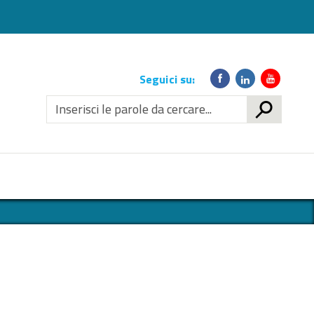
Link
Seguici su:
social
CERCA