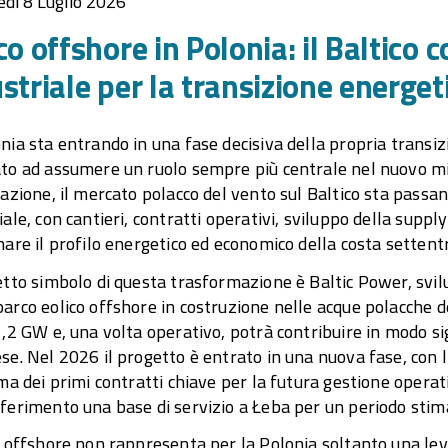
dì 8 Luglio 2026
co offshore in Polonia: il Baltico
striale per la transizione energet
nia sta entrando in una fase decisiva della propria transiz
to ad assumere un ruolo sempre più centrale nel nuovo mi
cazione, il mercato polacco del vento sul Baltico sta pass
iale, con cantieri, contratti operativi, sviluppo della suppl
nare il profilo energetico ed economico della costa settent
etto simbolo di questa trasformazione è Baltic Power, sv
arco eolico offshore in costruzione nelle acque polacche d
1,2 GW e, una volta operativo, potrà contribuire in modo sig
se. Nel 2026 il progetto è entrato in una nuova fase, con l
rma dei primi contratti chiave per la futura gestione opera
ferimento una base di servizio a Łeba per un periodo stimat
o offshore non rappresenta per la Polonia soltanto una l