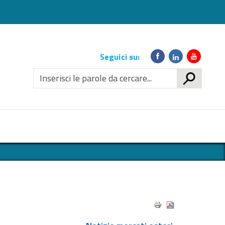
Link
Seguici su:
social
CERCA