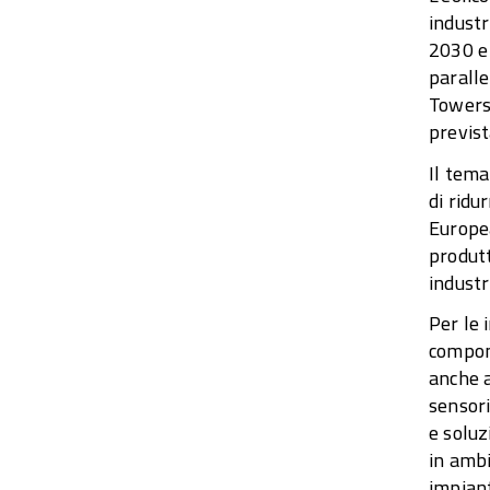
industr
2030 e 
paralle
Towers 
previst
Il tema
di ridu
Europea
produtt
industr
Per le 
compone
anche a
sensori
e soluz
in ambi
impiant