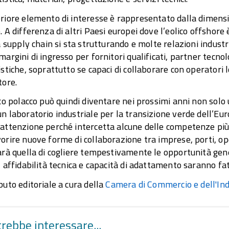
riore elemento di interesse è rappresentato dalla dimens
. A differenza di altri Paesi europei dove l’eolico offshore 
la supply chain si sta strutturando e molte relazioni indust
margini di ingresso per fornitori qualificati, partner tecnol
istiche, soprattutto se capaci di collaborare con operatori lo
tore.
ico polacco può quindi diventare nei prossimi anni non sol
n laboratorio industriale per la transizione verde dell’Euro
attenzione perché intercetta alcune delle competenze più 
orire nuove forme di collaborazione tra imprese, porti, oper
arà quella di cogliere tempestivamente le opportunità gen
, affidabilità tecnica e capacità di adattamento saranno fatt
buto editoriale a cura della
Camera di Commercio e dell'Indu
trebbe interessare...