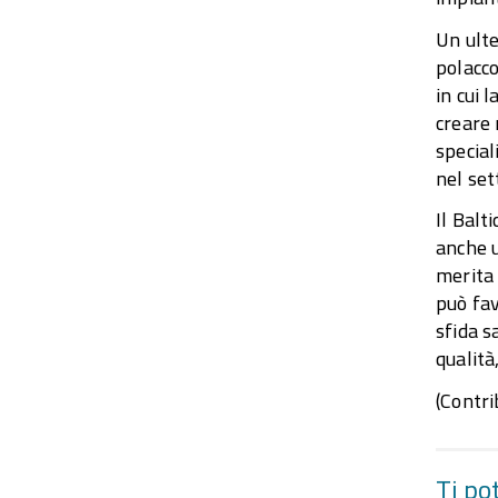
Un ulte
polacco
in cui 
creare 
special
nel set
Il Balt
anche u
merita 
può fav
sfida s
qualità
(Contri
Ti po