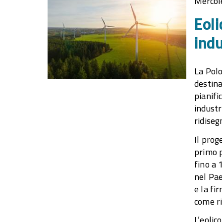
Mercole
Eoli
indu
La Polo
destina
pianifi
industr
ridiseg
Il prog
primo p
fino a 
nel Pae
e la fi
come ri
L’eolic