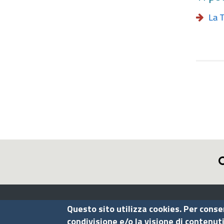
La T
Assocamerestero
Questo sito utilizza cookies. Per conse
condivisione e/o la visione di contenut