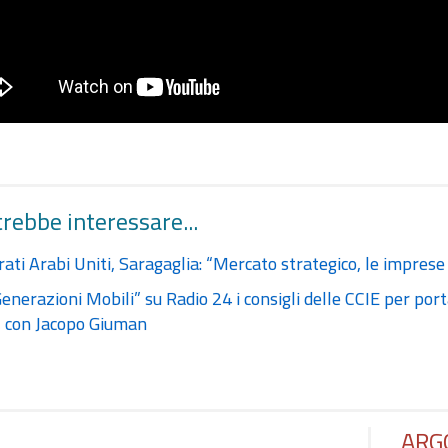
trebbe interessare...
ati Arabi Uniti, Saragaglia: “Mercato strategico, le imprese
enerazioni Mobili” su Radio 24 i consigli delle CCIE per po
, con Jacopo Giuman
ARG