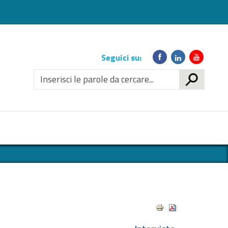
Link
Seguici su:
social
CERCA