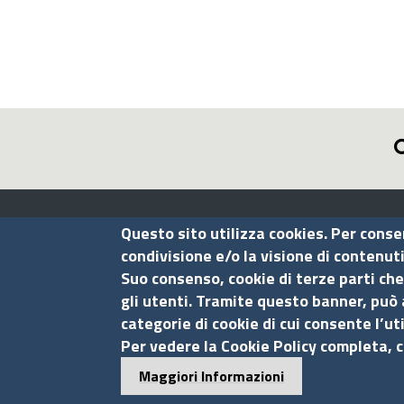
Assocamerestero
Questo sito utilizza cookies. Per conse
condivisione e/o la visione di contenut
Suo consenso, cookie di terze parti che
Contatti
gli utenti. Tramite questo banner, può 
categorie di cookie di cui consente l’ut
Via G.B. Morgagni, 13 - 00161 Roma
Per vedere la Cookie Policy completa, c
Tel.: +39 06 44231314
Maggiori Informazioni
P.Iva 01898631005