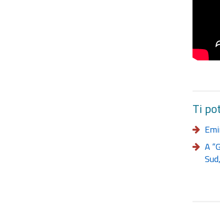
Ti po
Emir
A “G
Sud