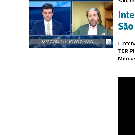
Sabato
Inte
São
L’inter
TGR Pi
Mercos