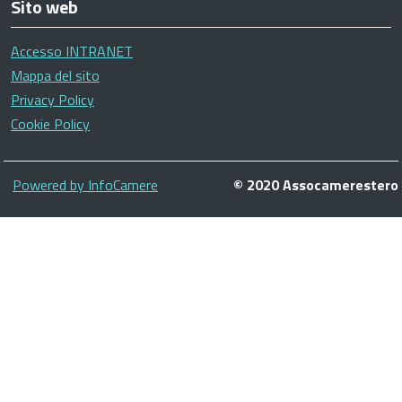
Sito web
Accesso INTRANET
Mappa del sito
Privacy Policy
Cookie Policy
Piè
Powered by InfoCamere
© 2020 Assocamerestero
di
pagina