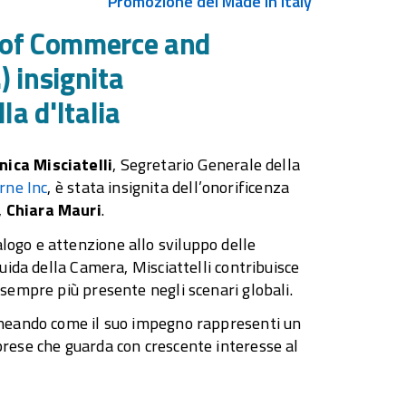
Promozione del Made in Italy
r of Commerce and
) insignita
la d'Italia
nica Misciatelli
, Segretario Generale della
rne Inc
, è stata insignita dell’onorificenza
,
Chiara Mauri
.
logo e attenzione allo sviluppo delle
guida della Camera, Misciattelli contribuisce
 sempre più presente negli scenari globali.
lineando come il suo impegno rappresenti un
mprese che guarda con crescente interesse al