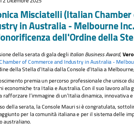
ì 2 Dicembre 2025
nica Misciatelli (Italian Chambe
stry in Australia - Melbourne Inc.
'onorificenza dell'Ordine della Stel
sione della serata di gala degli
Italian Business Award
,
Vero
n Chamber of Commerce and Industry in Australia - Melbou
dine della Stella d’Italia dalla Console d’Italia a Melbourne
noscimento premia un percorso professionale che unisce dia
ni economiche tra Italia e Australia. Con il suo lavoro alla 
 a rafforzare l’immagine di un’Italia dinamica, innovativa e
so della serata, la Console Mauri si è congratulata, sotto
aggiunto per la comunità italiana e per il sistema delle i
 australiano.