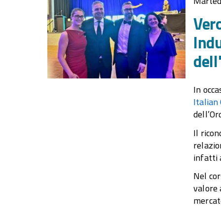
Marted
Vero
Indu
dell
In occa
Italia
dell’Or
Il rico
relazio
infatti
Nel cor
valore 
mercato