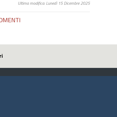
Ultima modifica: Lunedì 15 Dicembre 2025
OMENTI
ri
ito web
cesso INTRANET