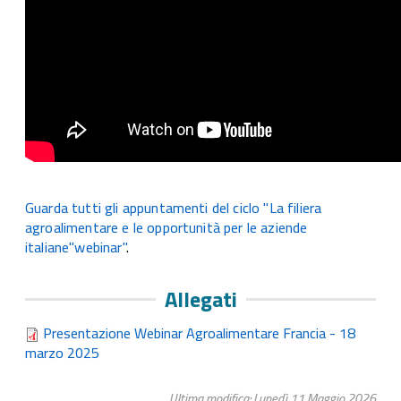
Guarda tutti gli appuntamenti del ciclo "La filiera
agroalimentare e le opportunità per le aziende
italiane"webinar"
.
Allegati
Presentazione Webinar Agroalimentare Francia - 18
marzo 2025
Ultima modifica: Lunedì 11 Maggio 2026