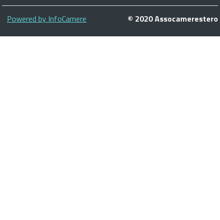
Piè
Powered by InfoCamere
© 2020 Assocamerestero
di
pagina