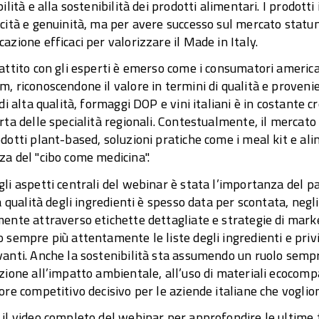
bilità e alla sostenibilità dei prodotti alimentari. I prodotti 
cità e genuinità, ma per avere successo sul mercato statu
azione efficaci per valorizzare il Made in Italy.
attito con gli esperti è emerso come i consumatori american
, riconoscendone il valore in termini di qualità e provenie
 di alta qualità, formaggi DOP e vini italiani è in costante c
rta delle specialità regionali. Contestualmente, il mercat
dotti plant-based, soluzioni pratiche come i meal kit e ali
a del "cibo come medicina".
li aspetti centrali del webinar è stata l’importanza del 
la qualità degli ingredienti è spesso data per scontata, negl
ente attraverso etichette dettagliate e strategie di mark
 sempre più attentamente le liste degli ingredienti e privi
anti. Anche la sostenibilità sta assumendo un ruolo sempre
zione all’impatto ambientale, all’uso di materiali ecocompa
ore competitivo decisivo per le aziende italiane che vogli
il video completo del webinar per approfondire le ultime t