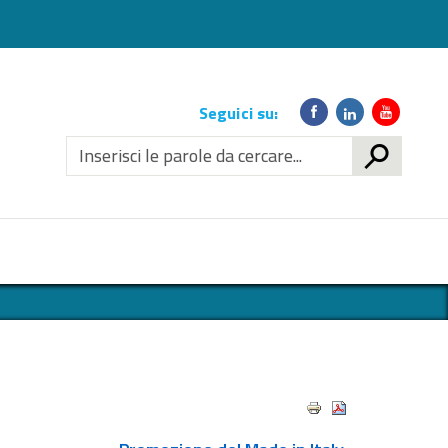
Link
Seguici su:
social
CERCA