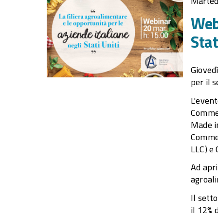
Marted
Webi
Stat
Giovedì
per il 
L'even
Commerc
Made in
Commerc
LLC) e 
Ad apri
agroali
Il sett
il 12% 