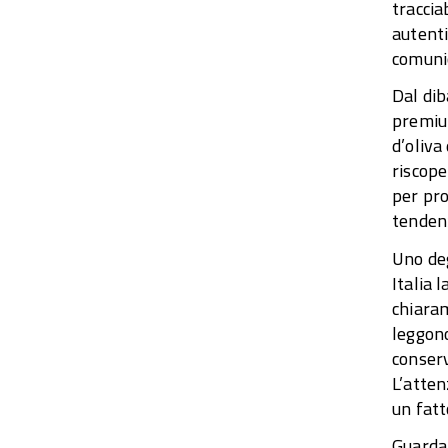
traccia
autenti
comunic
Dal dib
premium
d’oliva
riscope
per pro
tendenz
Uno deg
Italia 
chiaram
leggono
conserv
L’atten
un fatt
Guarda 