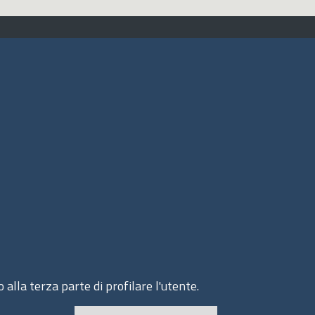
ito web
cesso INTRANET
ppa del sito
ivacy Policy
okie Policy
 alla terza parte di profilare l'utente.
© 2020 Assocamerestero