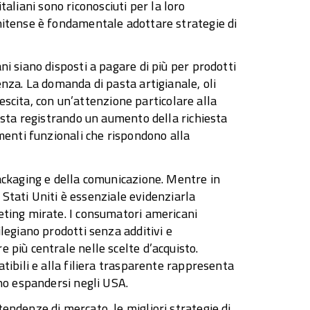
italiani sono riconosciuti per la loro
nitense è fondamentale adottare strategie di
i siano disposti a pagare di più per prodotti
nza. La domanda di pasta artigianale, oli
rescita, con un’attenzione particolare alla
o sta registrando un aumento della richiesta
menti funzionali che rispondono alla
packaging e della comunicazione. Mentre in
i Stati Uniti è essenziale evidenziarla
eting mirate. I consumatori americani
legiano prodotti senza additivi e
 più centrale nelle scelte d’acquisto.
tibili e alla filiera trasparente rappresenta
ono espandersi negli USA.
endenze di mercato, le migliori strategie di