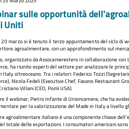
ì 25 Marzo 2025
nar sulle opportunità dell'agroal
i Uniti
 20 marzo si è tenuto il terzo appuntamento del ciclo di w
settore agroalimentare, con un approfondimento sul merca
to, organizzato da Assocamerestero in collaborazione con
e, ha riunito esperti del settore per analizzare le princi
 Italy oltreoceano. Tra i relatori: Federico Tozzi (Segret
e), Nicola Fedeli (Executive Chef, Fasano Restaurant Grou
Cristiano Villani (CEO, Pomì USA).
re il webinar, Pietro Infante di Unioncamere, che ha eviden
mentare per la valorizzazione del Made in Italy a livello g
ore agroalimentare italiano è una componente chiave dell’e
del totale delle esportazioni. I consumatori americani sono 