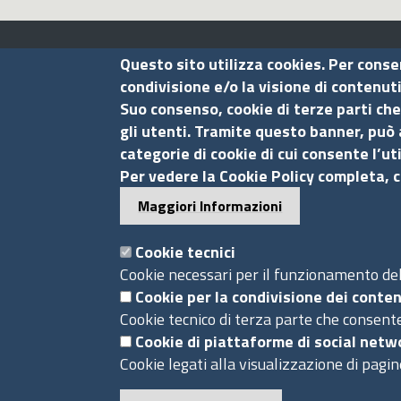
Assocamerestero
Questo sito utilizza cookies. Per conse
condivisione e/o la visione di contenut
Suo consenso, cookie di terze parti che
Contatti
gli utenti. Tramite questo banner, può 
categorie di cookie di cui consente l’ut
Via G.B. Morgagni, 13 - 00161 Roma
Per vedere la Cookie Policy completa, c
Tel.: +39 06 44231314
Maggiori Informazioni
P.Iva 01898631005
C.F. 07888290587
Cookie tecnici
Pec
info.assocamerestero@legalmail.it
Cookie necessari per il funzionamento del 
info@assocamerestero.it
Cookie per la condivisione dei conten
Cookie tecnico di terza parte che consente
dpo@assocamerestero.it
Cookie di piattaforme di social netw
Piè
Cookie legati alla visualizzazione di pagin
Powered by InfoCamere