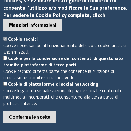
cookies, selezionare le categorie di cookie di cui
P.Iva 01898631005
consente l’utilizzo e/o modificare le Sue preferenze.
Per vedere la Cookie Policy completa, clicchi
C.F. 07888290587
Pec
info.assocamerestero@legalmail.it
Maggiori Informazioni
info@assocamerestero.it
dpo@assocamerestero.it
Cookie tecnici
Seguici su
Cookie necessari per il funzionamento del sito e cookie analitici
anonimizzati.
Cookie per la condivisione dei contenuti di questo sito
tramite piattaforme di terze parti
Cookie tecnico di terza parte che consente la funzione di
condivisione tramite social network.
Sito web
Cookie di piattaforme di social networking
Cookie legati alla visualizzazione di pagine social e contenuti
Accesso INTRANET
multimediali incorporati, che consentono alla terza parte di
Mappa del sito
profilare l'utente.
Privacy Policy
Cookie Policy
Conferma le scelte