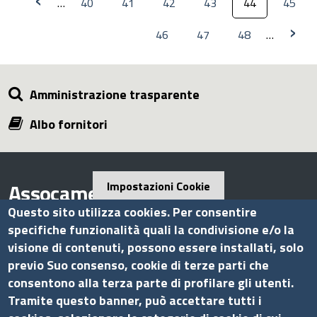
…
40
41
42
43
44
45
›
46
47
48
…
Amministrazione trasparente
Albo fornitori
Assocamerestero
Impostazioni Cookie
Questo sito utilizza cookies. Per consentire
specifiche funzionalità quali la condivisione e/o la
visione di contenuti, possono essere installati, solo
Contatti
previo Suo consenso, cookie di terze parti che
consentono alla terza parte di profilare gli utenti.
Via G.B. Morgagni, 13 - 00161 Roma
Tramite questo banner, può accettare tutti i
Tel.: +39 06 44231314