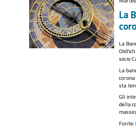
Marted
La B
cor
La Banc
Oldřich
socio C
La banc
corona 
sta ten
Gli int
della c
massicc
Fonte: