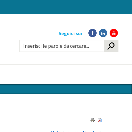
Link
Seguici su:
social
CERCA