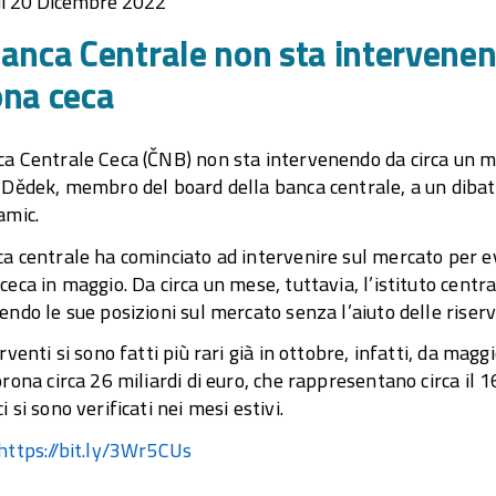
ì 20 Dicembre 2022
anca Centrale non sta intervenen
ona ceca
a Centrale Ceca (ČNB) non sta intervenendo da circa un me
 Dědek, membro del board della banca centrale, a un dibat
amic.
a centrale ha cominciato ad intervenire sul mercato per e
ceca in maggio. Da circa un mese, tuttavia, l’istituto centr
endo le sue posizioni sul mercato senza l’aiuto delle riser
erventi si sono fatti più rari già in ottobre, infatti, da m
orona circa 26 miliardi di euro, che rappresentano circa il 1
i si sono verificati nei mesi estivi.
https://bit.ly/3Wr5CUs