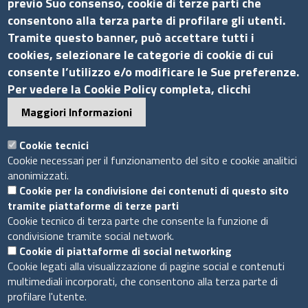
previo Suo consenso, cookie di terze parti che
consentono alla terza parte di profilare gli utenti.
Via G.B. Morgagni, 13 - 00161 Roma
Tramite questo banner, può accettare tutti i
Tel.: +39 06 44231314
cookies, selezionare le categorie di cookie di cui
P.Iva 01898631005
consente l’utilizzo e/o modificare le Sue preferenze.
Per vedere la Cookie Policy completa, clicchi
C.F. 07888290587
Pec
info.assocamerestero@legalmail.it
Maggiori Informazioni
info@assocamerestero.it
dpo@assocamerestero.it
Cookie tecnici
Seguici su
Cookie necessari per il funzionamento del sito e cookie analitici
anonimizzati.
Cookie per la condivisione dei contenuti di questo sito
tramite piattaforme di terze parti
Cookie tecnico di terza parte che consente la funzione di
condivisione tramite social network.
Sito web
Cookie di piattaforme di social networking
Cookie legati alla visualizzazione di pagine social e contenuti
Accesso INTRANET
multimediali incorporati, che consentono alla terza parte di
Mappa del sito
profilare l'utente.