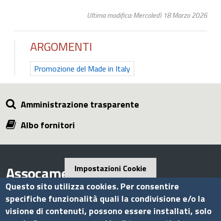
Ultima modifica: Mercoledì 18 Marzo 2026
ARGOMENTI
Promozione del Made in Italy
Amministrazione trasparente
Albo fornitori
Assocamerestero
Impostazioni Cookie
Questo sito utilizza cookies. Per consentire
specifiche funzionalità quali la condivisione e/o la
visione di contenuti, possono essere installati, solo
Contatti