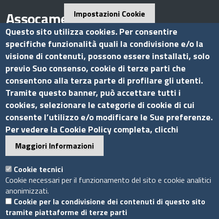
Assocamerestero
Impostazioni Cookie
Questo sito utilizza cookies. Per consentire
specifiche funzionalità quali la condivisione e/o la
visione di contenuti, possono essere installati, solo
Contatti
previo Suo consenso, cookie di terze parti che
consentono alla terza parte di profilare gli utenti.
Via G.B. Morgagni, 13 - 00161 Roma
Tramite questo banner, può accettare tutti i
Tel.: +39 06 44231314
cookies, selezionare le categorie di cookie di cui
P.Iva 01898631005
consente l’utilizzo e/o modificare le Sue preferenze.
Per vedere la Cookie Policy completa, clicchi
C.F. 07888290587
Pec
info.assocamerestero@legalmail.it
Maggiori Informazioni
info@assocamerestero.it
dpo@assocamerestero.it
Cookie tecnici
Seguici su
Cookie necessari per il funzionamento del sito e cookie analitici
anonimizzati.
Cookie per la condivisione dei contenuti di questo sito
tramite piattaforme di terze parti