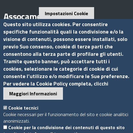
Assocamerestero
Impostazioni Cookie
Questo sito utilizza cookies. Per consentire
specifiche funzionalità quali la condivisione e/o la
visione di contenuti, possono essere installati, solo
Contatti
previo Suo consenso, cookie di terze parti che
consentono alla terza parte di profilare gli utenti.
Via G.B. Morgagni, 13 - 00161 Roma
Tramite questo banner, può accettare tutti i
Tel.: +39 06 44231314
cookies, selezionare le categorie di cookie di cui
P.Iva 01898631005
consente l’utilizzo e/o modificare le Sue preferenze.
C.F. 07888290587
Per vedere la Cookie Policy completa, clicchi
Pec
info.assocamerestero@legalmail.it
Maggiori Informazioni
info@assocamerestero.it
dpo@assocamerestero.it
Cookie tecnici
Seguici su
Cookie necessari per il funzionamento del sito e cookie analitici
anonimizzati.
Cookie per la condivisione dei contenuti di questo sito