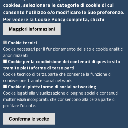
Tel.: +39 06 44231314
cookies, selezionare le categorie di cookie di cui
P.Iva 01898631005
consente l’utilizzo e/o modificare le Sue preferenze.
C.F. 07888290587
Per vedere la Cookie Policy completa, clicchi
Pec
info.assocamerestero@legalmail.it
Maggiori Informazioni
info@assocamerestero.it
dpo@assocamerestero.it
Cookie tecnici
Seguici su
Cookie necessari per il funzionamento del sito e cookie analitici
anonimizzati.
Cookie per la condivisione dei contenuti di questo sito
tramite piattaforme di terze parti
Cookie tecnico di terza parte che consente la funzione di
condivisione tramite social network.
Sito web
Cookie di piattaforme di social networking
Cookie legati alla visualizzazione di pagine social e contenuti
Accesso INTRANET
multimediali incorporati, che consentono alla terza parte di
Mappa del sito
profilare l'utente.
Privacy Policy
Cookie Policy
Conferma le scelte