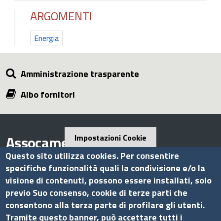
ARGOMENTI
Energia
Amministrazione trasparente
Albo fornitori
Assocamerestero
Impostazioni Cookie
Questo sito utilizza cookies. Per consentire
specifiche funzionalità quali la condivisione e/o la
visione di contenuti, possono essere installati, solo
Contatti
previo Suo consenso, cookie di terze parti che
consentono alla terza parte di profilare gli utenti.
Via G.B. Morgagni, 13 - 00161 Roma
Tramite questo banner, può accettare tutti i