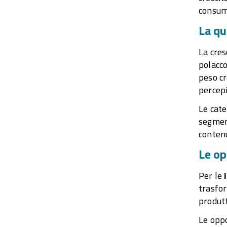
consuma
La qu
La cres
polacco
peso cr
percepi
Le cate
segment
contenu
Le op
Per le
trasfor
produtt
Le oppo