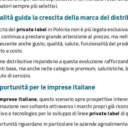
tori sempre più selettivi.
alità guida la crescita della marca del distr
cita del
private label
in Polonia non è più legata esclusiv
 continua a prestare grande attenzione al prezzo, ma nell
escente anche gusto, qualità, salute, funzionalità del pro
to e costo.
ne distributive rispondono a questa evoluzione rafforzando
i base, ma anche nelle categorie premium, salutistiche, bi
to di servizio.
portunità per le imprese italiane
imprese italiane
, questo scenario apre prospettive interess
mazione non soltanto attraverso i marchi propri già rico
ivo e tecnologico per lo sviluppo di linee
private label
di q
rtunità riguardano in particolare le aziende agroalimentari, 