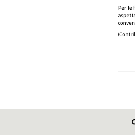
Per le 
aspetta
conveni
(Contri