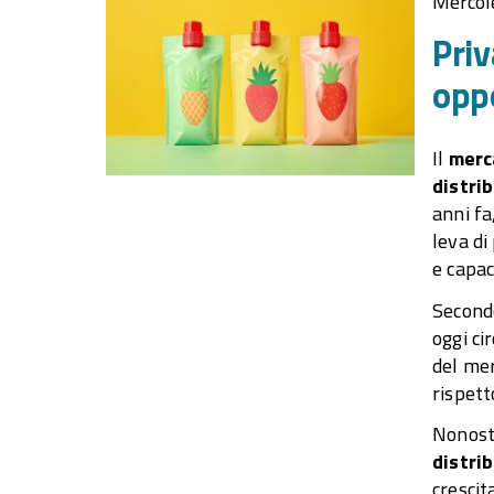
Mercol
Priv
oppo
Il
merc
distrib
anni fa
leva di
e capac
Secondo
oggi ci
del mer
rispett
Nonosta
distri
crescit