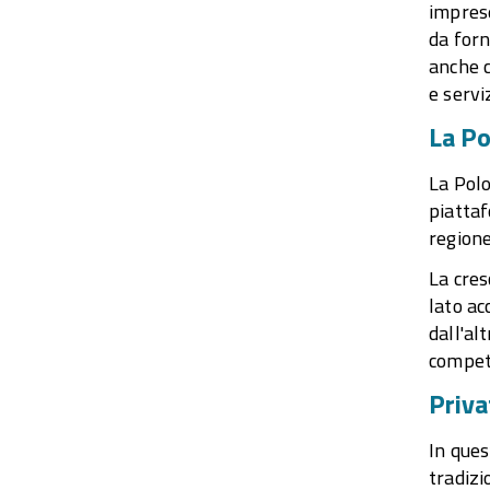
imprese
da forn
anche c
e servi
La Po
La Polo
piattaf
regione
La cres
lato ac
dall'al
competi
Priva
In ques
tradizi