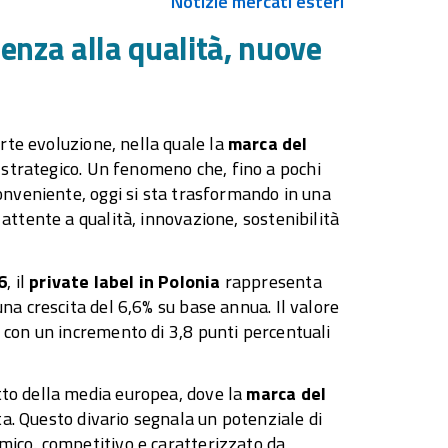
Notizie mercati esteri
ienza alla qualità, nuove
rte evoluzione, nella quale la
marca del
trategico. Un fenomeno che, fino a pochi
conveniente, oggi si sta trasformando in una
 attente a qualità, innovazione, sostenibilità
6
, il
private label in Polonia
rappresenta
una crescita del 6,6% su base annua. Il valore
, con un incremento di 3,8 punti percentuali
tto della media europea, dove la
marca del
a. Questo divario segnala un potenziale di
mico, competitivo e caratterizzato da