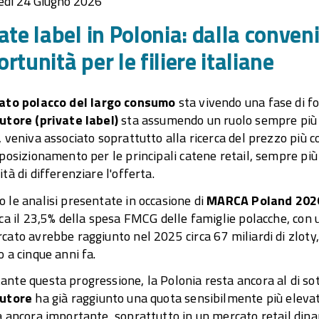
edì 24 Giugno 2026
ate label in Polonia: dalla conven
rtunità per le filiere italiane
ato polacco del largo consumo
sta vivendo una fase di fo
utore (private label)
sta assumendo un ruolo sempre più s
, veniva associato soprattutto alla ricerca del prezzo più 
 posizionamento per le principali catene retail, sempre più
ità di differenziare l'offerta.
 le analisi presentate in occasione di
MARCA Poland 202
rca il 23,5% della spesa FMCG delle famiglie polacche, con 
cato avrebbe raggiunto nel 2025 circa 67 miliardi di zloty
o a cinque anni fa.
nte questa progressione, la Polonia resta ancora al di so
butore
ha già raggiunto una quota sensibilmente più elevat
a ancora importante, soprattutto in un mercato retail dina