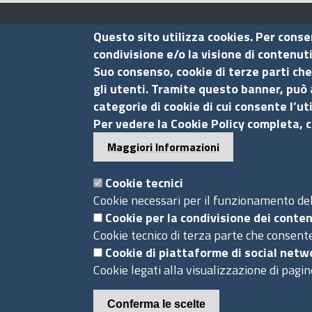
Assocamerestero
Questo sito utilizza cookies. Per conse
condivisione e/o la visione di contenut
Suo consenso, cookie di terze parti che
Contatti
gli utenti. Tramite questo banner, può 
categorie di cookie di cui consente l’ut
Via G.B. Morgagni, 13 - 00161 Roma
Per vedere la Cookie Policy completa, c
Tel.: +39 06 44231314
Maggiori Informazioni
P.Iva 01898631005
C.F. 07888290587
Cookie tecnici
Pec
info.assocamerestero@legalmail.it
Cookie necessari per il funzionamento del 
info@assocamerestero.it
Cookie per la condivisione dei conten
Cookie tecnico di terza parte che consente
dpo@assocamerestero.it
Cookie di piattaforme di social netw
Piè
Cookie legati alla visualizzazione di pagin
Powered by InfoCamere
Conferma le scelte