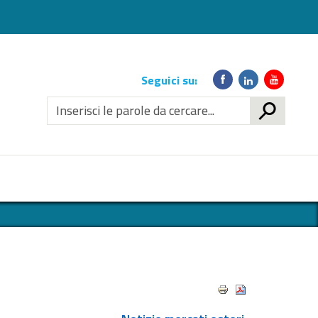
Link
Seguici su:
social
CERCA