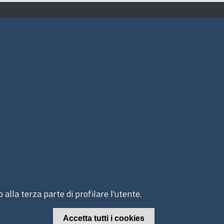
ito web
cesso INTRANET
ppa del sito
ivacy Policy
okie Policy
 alla terza parte di profilare l'utente.
© 2020 Assocamerestero
Accetta tutti i cookies