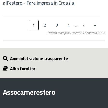
all'estero - Fare impresa in Croazia
1
2
3
4
…
›
»
Ultima modifica: Lunedì 23 Febbraio 2026
Amministrazione trasparente
Albo fornitori
Assocamerestero