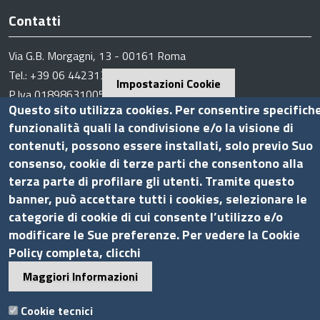
Contatti
Via G.B. Morgagni, 13 - 00161 Roma
Tel.: +39 06 44231314
Impostazioni Cookie
P.Iva 01898631005
Questo sito utilizza cookies. Per consentire specifich
C.F. 07888290587
funzionalità quali la condivisione e/o la visione di
Pec
info.assocamerestero@legalmail.it
contenuti, possono essere installati, solo previo Suo
info@assocamerestero.it
consenso, cookie di terze parti che consentono alla
dpo@assocamerestero.it
terza parte di profilare gli utenti. Tramite questo
Seguici su
banner, può accettare tutti i cookies, selezionare le
categorie di cookie di cui consente l’utilizzo e/o
modificare le Sue preferenze. Per vedere la Cookie
Policy completa, clicchi
Sito web
Maggiori Informazioni
Accesso INTRANET
Cookie tecnici