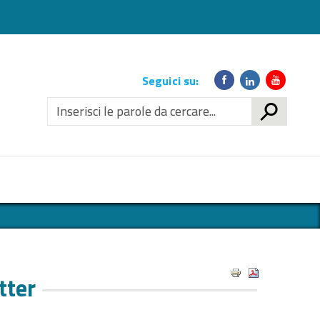
Link
Seguici su:
social
CERCA
tter