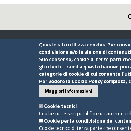
Assocamerestero
Questo sito utilizza cookies. Per conse
condivisione e/o la visione di contenut
Suo consenso, cookie di terze parti che
Contatti
gli utenti. Tramite questo banner, può 
categorie di cookie di cui consente l’ut
Via G.B. Morgagni, 13 - 00161 Roma
Per vedere la Cookie Policy completa, c
Tel.: +39 06 44231314
Maggiori Informazioni
P.Iva 01898631005
C.F. 07888290587
Cookie tecnici
Pec
info.assocamerestero@legalmail.it
Cookie necessari per il funzionamento del 
info@assocamerestero.it
Cookie per la condivisione dei conten
Cookie tecnico di terza parte che consente
dpo@assocamerestero.it