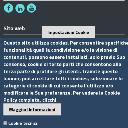
Sito web
Impostazioni Cookie
Accesso INTRANET
Questo sito utilizza cookies. Per consentire specifich
funzionalità quali la condivisione e/o la visione di
Mappa del sito
contenuti, possono essere installati, solo previo Suo
Privacy Policy
consenso, cookie di terze parti che consentono alla
Cookie Policy
terza parte di profilare gli utenti. Tramite questo
banner, può accettare tutti i cookies, selezionare le
Piè
Powered by InfoCamere
© 2020 Assocamerestero
categorie di cookie di cui consente l’utilizzo e/o
di
modificare le Sue preferenze. Per vedere la Cookie
pagina
Policy completa, clicchi
Maggiori Informazioni
Cookie tecnici