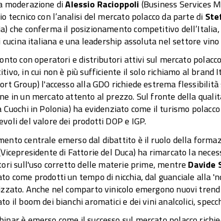
la moderazione di
Alessio Racioppoli
(Business Services Ma
io tecnico con l’analisi del mercato polacco da parte di
Ste
a) che conferma il posizionamento competitivo dell’Italia, 
di cucina italiana e una leadership assoluta nel settore vino
ronto con operatori e distributori attivi sul mercato polac
tivo, in cui non è più sufficiente il solo richiamo al brand 
ort Group) l'accesso alla GDO richiede estrema flessibilità
ne in un mercato attento al prezzo. Sul fronte della quali
a Cuochi in Polonia) ha evidenziato come il turismo polacco
voli del valore dei prodotti DOP e IGP.
ento centrale emerso dal dibattito è il ruolo della formaz
(Vicepresidente di Fattorie del Duca) ha rimarcato la necessi
tori sull'uso corretto delle materie prime, mentre
Davide 
to come prodotti un tempo di nicchia, dal guanciale alla 'nd
izzato. Anche nel comparto vinicolo emergono nuovi trend
to il boom dei bianchi aromatici e dei vini analcolici, spec
inar è emerso come il successo sul mercato polacco richie