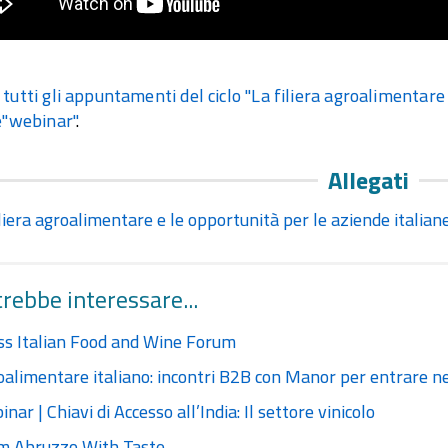
tutti gli appuntamenti del ciclo "La filiera agroalimentare
e"webinar"
.
Allegati
iliera agroalimentare e le opportunità per le aziende italian
trebbe interessare...
ss Italian Food and Wine Forum
oalimentare italiano: incontri B2B con Manor per entrare n
nar | Chiavi di Accesso all’India: Il settore vinicolo
m Abruzzo With Taste