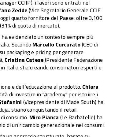
nager CCIIP), i lavori sono entrati nel
fano Zedde
(Vice Segretario Generale CCIE
oggi quarto fornitore del Paese: oltre 3.100
 (31% di quota di mercato).
co ha evidenziato un contesto sempre più
Italia. Secondo
Marcello Curcurato
(CEO di
 su packaging e pricing per generare
tà,
Cristina Catese
(Presidente Federazione
 in Italia stia creando consumatori esperti e
ione e dell’educazione al prodotto.
Chiara
tà di investire in "Academy" per istruire i
Stefanini
(Vicepresidente di Made South) ha
uja, stiano conquistando il retail
 di consumo.
Miro Pianca
(Le Barbatelle) ha
chio di un ricambio generazionale nei consumi.
da un approccio strutturato, basato su