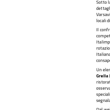
Sotto 
dettagl
Varsavi
locali 
Il conf
competi
Italimp
rotazio
Italian
consape
Un elem
Grella
ristora
osserva
special
segnala
Dal web