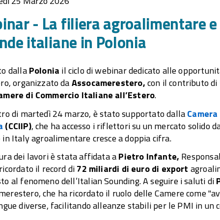
edì 25 Marzo 2026
nar - La filiera agroalimentare e 
nde italiane in Polonia
to dalla
Polonia
il ciclo di webinar dedicato alle opportunit
ero, organizzato da
Assocamerestero,
con il contributo di
amere di Commercio Italiane all’Estero
.
tro di martedì 24 marzo, è stato supportato dalla
Camera d
a
(CCIIP)
, che ha accesso i riflettori su un mercato solido d
 in Italy agroalimentare cresce a doppia cifra.
ura dei lavori è stata affidata a
Pietro Infante,
Responsab
ricordato il record di
72 miliardi di euro di export
agroalim
to al fenomeno dell’Italian Sounding. A seguire i saluti di
erestero, che ha ricordato il ruolo delle Camere come "avam
ingue diverse, facilitando alleanze stabili per le PMI in un 