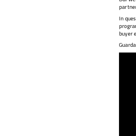
partner
In ques
program
buyer e
Guarda 