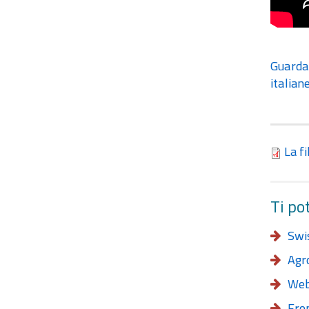
Guarda 
italian
La f
Ti po
Swi
Agr
Webi
Fro