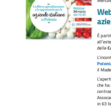
Mercol
Webi
azie
È parti
all’est
delle
C
L’incon
Poloni
il Made
L’apert
che ha 
contras
Assocam
in 63 l