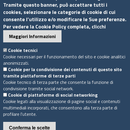
Via G.B. Morgagni, 13 - 00161 Roma
Tramite questo banner, può accettare tutti i
Tel.: +39 06 44231314
cookies, selezionare le categorie di cookie di cui
P.Iva 01898631005
consente l’utilizzo e/o modificare le Sue preferenze.
C.F. 07888290587
Per vedere la Cookie Policy completa, clicchi
Pec
info.assocamerestero@legalmail.it
Maggiori Informazioni
info@assocamerestero.it
dpo@assocamerestero.it
Cookie tecnici
Seguici su
Cookie necessari per il funzionamento del sito e cookie analitici
anonimizzati.
Cookie per la condivisione dei contenuti di questo sito
tramite piattaforme di terze parti
Cookie tecnico di terza parte che consente la funzione di
condivisione tramite social network.
Sito web
Cookie di piattaforme di social networking
Cookie legati alla visualizzazione di pagine social e contenuti
Accesso INTRANET
multimediali incorporati, che consentono alla terza parte di
Mappa del sito
profilare l'utente.
Privacy Policy
Cookie Policy
Conferma le scelte