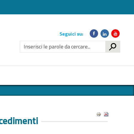
Link
Seguici su:
social
CERCA
ocedimenti