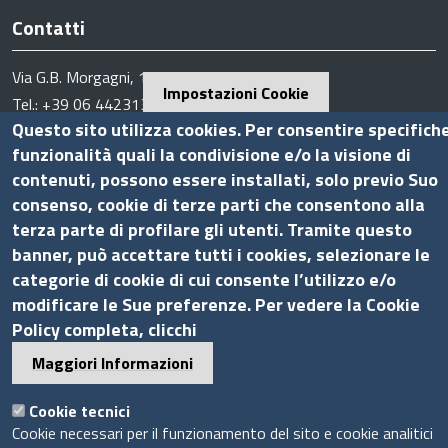
Contatti
Via G.B. Morgagni, 13 - 00161 Roma
Impostazioni Cookie
Tel.: +39 06 44231314
Questo sito utilizza cookies. Per consentire specifich
P.Iva 01898631005
funzionalità quali la condivisione e/o la visione di
C.F. 07888290587
contenuti, possono essere installati, solo previo Suo
Pec
info.assocamerestero@legalmail.it
consenso, cookie di terze parti che consentono alla
info@assocamerestero.it
terza parte di profilare gli utenti. Tramite questo
dpo@assocamerestero.it
banner, può accettare tutti i cookies, selezionare le
Seguici su
categorie di cookie di cui consente l’utilizzo e/o
modificare le Sue preferenze. Per vedere la Cookie
Policy completa, clicchi
Maggiori Informazioni
Sito web
Cookie tecnici
Accesso INTRANET
Cookie necessari per il funzionamento del sito e cookie analitici