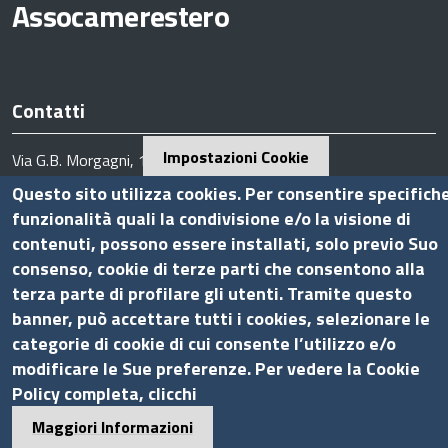
Assocamerestero
Contatti
Impostazioni Cookie
Via G.B. Morgagni, 13 - 00161 Roma
Tel.: +39 06 44231314
Questo sito utilizza cookies. Per consentire specifich
P.Iva 01898631005
funzionalità quali la condivisione e/o la visione di
C.F. 07888290587
contenuti, possono essere installati, solo previo Suo
consenso, cookie di terze parti che consentono alla
Pec
info.assocamerestero@legalmail.it
terza parte di profilare gli utenti. Tramite questo
info@assocamerestero.it
banner, può accettare tutti i cookies, selezionare le
dpo@assocamerestero.it
Seguici su
categorie di cookie di cui consente l’utilizzo e/o
modificare le Sue preferenze. Per vedere la Cookie
Policy completa, clicchi
Maggiori Informazioni