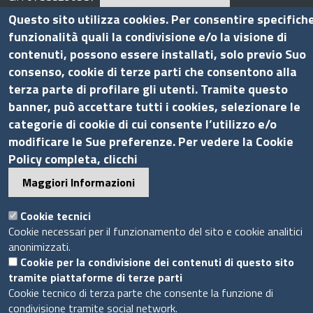
Pec
info.assocamerestero@legalmail.it
Questo sito utilizza cookies. Per consentire specifich
info@assocamerestero.it
funzionalità quali la condivisione e/o la visione di
contenuti, possono essere installati, solo previo Suo
dpo@assocamerestero.it
Seguici su
consenso, cookie di terze parti che consentono alla
terza parte di profilare gli utenti. Tramite questo
banner, può accettare tutti i cookies, selezionare le
categorie di cookie di cui consente l’utilizzo e/o
modificare le Sue preferenze. Per vedere la Cookie
Sito web
Policy completa, clicchi
Maggiori Informazioni
Accesso INTRANET
Mappa del sito
Cookie tecnici
Privacy Policy
Cookie necessari per il funzionamento del sito e cookie analitici
Cookie Policy
anonimizzati.
Cookie per la condivisione dei contenuti di questo sito
tramite piattaforme di terze parti
Piè
Powered by InfoCamere
© 2020 Assocamerestero
Cookie tecnico di terza parte che consente la funzione di
di
condivisione tramite social network.