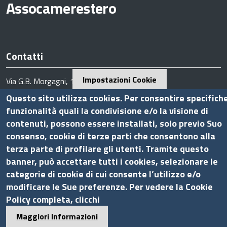
Assocamerestero
Contatti
Impostazioni Cookie
Via G.B. Morgagni, 13 - 00161 Roma
Tel.: +39 06 44231314
Questo sito utilizza cookies. Per consentire specifich
P.Iva 01898631005
funzionalità quali la condivisione e/o la visione di
C.F. 07888290587
contenuti, possono essere installati, solo previo Suo
consenso, cookie di terze parti che consentono alla
Pec
info.assocamerestero@legalmail.it
terza parte di profilare gli utenti. Tramite questo
info@assocamerestero.it
banner, può accettare tutti i cookies, selezionare le
dpo@assocamerestero.it
Seguici su
categorie di cookie di cui consente l’utilizzo e/o
modificare le Sue preferenze. Per vedere la Cookie
Policy completa, clicchi
Maggiori Informazioni