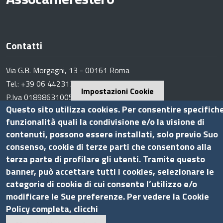
Contatti
Via G.B. Morgagni, 13 - 00161 Roma
Tel.: +39 06 44231314
Impostazioni Cookie
P.Iva 01898631005
Questo sito utilizza cookies. Per consentire specifich
C.F. 07888290587
funzionalità quali la condivisione e/o la visione di
Pec
info.assocamerestero@legalmail.it
contenuti, possono essere installati, solo previo Suo
info@assocamerestero.it
consenso, cookie di terze parti che consentono alla
dpo@assocamerestero.it
terza parte di profilare gli utenti. Tramite questo
Seguici su
banner, può accettare tutti i cookies, selezionare le
categorie di cookie di cui consente l’utilizzo e/o
modificare le Sue preferenze. Per vedere la Cookie
Policy completa, clicchi
Sito web