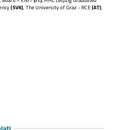
ist Board – ENIT
(IT)
, HHL Leipzig Graduated
gency
(SVK)
, The University of Graz - RCE
(AT)
,
elati