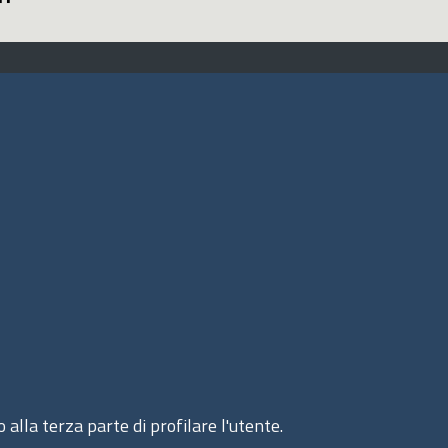
ito web
cesso INTRANET
ppa del sito
ivacy Policy
okie Policy
 alla terza parte di profilare l'utente.
© 2020 Assocamerestero