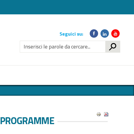
Link
Seguici su:
social
CERCA
M PROGRAMME