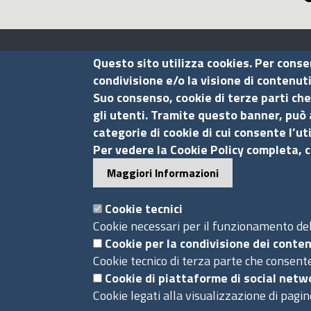
Assocamerestero
Questo sito utilizza cookies. Per conse
condivisione e/o la visione di contenut
Suo consenso, cookie di terze parti che
Contatti
gli utenti. Tramite questo banner, può 
categorie di cookie di cui consente l’ut
Via G.B. Morgagni, 13 - 00161 Roma
Per vedere la Cookie Policy completa, c
Tel.: +39 06 44231314
Maggiori Informazioni
P.Iva 01898631005
C.F. 07888290587
Cookie tecnici
Pec
info.assocamerestero@legalmail.it
Cookie necessari per il funzionamento del 
info@assocamerestero.it
Cookie per la condivisione dei conten
Cookie tecnico di terza parte che consente
dpo@assocamerestero.it
Cookie di piattaforme di social netw
Piè
Cookie legati alla visualizzazione di pagin
Powered by InfoCamere