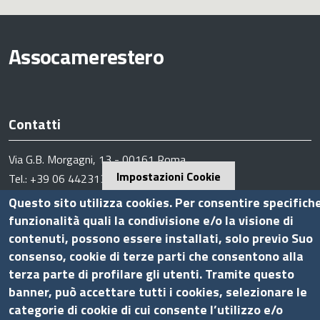
Assocamerestero
Contatti
Via G.B. Morgagni, 13 - 00161 Roma
Impostazioni Cookie
Tel.: +39 06 44231314
P.Iva 01898631005
Questo sito utilizza cookies. Per consentire specifich
C.F. 07888290587
funzionalità quali la condivisione e/o la visione di
Pec
info.assocamerestero@legalmail.it
contenuti, possono essere installati, solo previo Suo
consenso, cookie di terze parti che consentono alla
info@assocamerestero.it
terza parte di profilare gli utenti. Tramite questo
dpo@assocamerestero.it
Seguici su
banner, può accettare tutti i cookies, selezionare le
categorie di cookie di cui consente l’utilizzo e/o