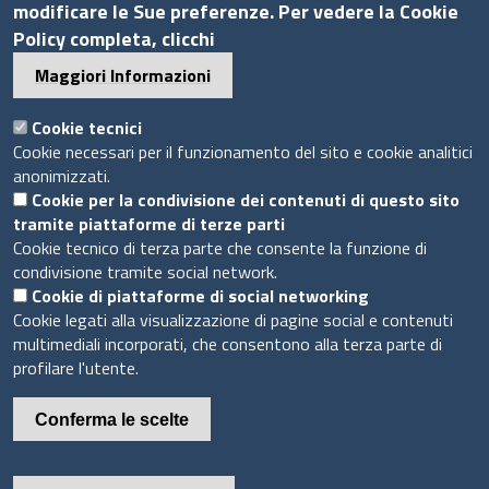
modificare le Sue preferenze. Per vedere la Cookie
Policy completa, clicchi
Maggiori Informazioni
Sito web
Cookie tecnici
Accesso INTRANET
Cookie necessari per il funzionamento del sito e cookie analitici
Mappa del sito
anonimizzati.
Privacy Policy
Cookie per la condivisione dei contenuti di questo sito
tramite piattaforme di terze parti
Cookie Policy
Cookie tecnico di terza parte che consente la funzione di
condivisione tramite social network.
Piè
Cookie di piattaforme di social networking
Powered by InfoCamere
© 2020 Assocamerestero
di
Cookie legati alla visualizzazione di pagine social e contenuti
multimediali incorporati, che consentono alla terza parte di
pagina
profilare l'utente.
Conferma le scelte