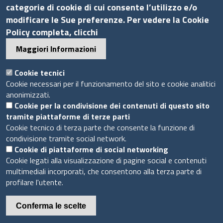
categorie di cookie di cui consente l’utilizzo e/o
Accesso INTRANET
modificare le Sue preferenze. Per vedere la Cookie
Mappa del sito
Policy completa, clicchi
Privacy Policy
Maggiori Informazioni
Cookie Policy
Cookie tecnici
Piè
Cookie necessari per il funzionamento del sito e cookie analitici
Powered by InfoCamere
© 2020 Assocamerestero
di
anonimizzati.
Cookie per la condivisione dei contenuti di questo sito
pagina
tramite piattaforme di terze parti
Cookie tecnico di terza parte che consente la funzione di
condivisione tramite social network.
Cookie di piattaforme di social networking
Cookie legati alla visualizzazione di pagine social e contenuti
multimediali incorporati, che consentono alla terza parte di
profilare l'utente.
Conferma le scelte