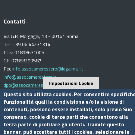
Contatti
Via G.B. Morgagni, 13 - 00161 Roma
Tel.: +39 06 44231314
P.Iva 01898631005
C.F. 07888290587
Pec
info.assocamerestero@legalmail.it
info@assocamerestero.it
Impostazioni Cookie
dpo@assocamerestero.it
Seguici su
Questo sito utilizza cookies. Per consentire specifich
funzionalità quali la condivisione e/o la visione di
contenuti, possono essere installati, solo previo Suo
consenso, cookie di terze parti che consentono alla
terza parte di profilare gli utenti. Tramite questo
Sito web
banner, può accettare tutti i cookies, selezionare le