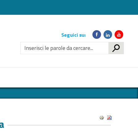
Link
Seguici su:
social
CERCA
a