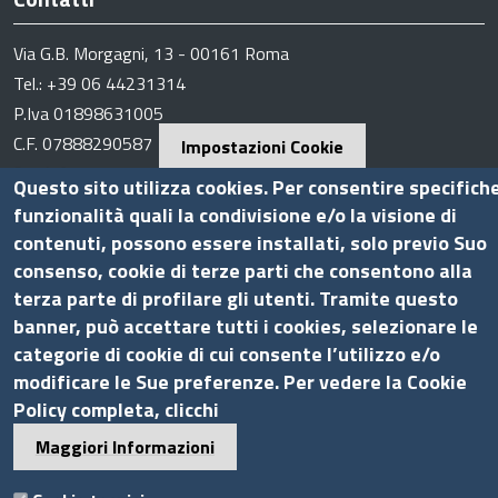
Via G.B. Morgagni, 13 - 00161 Roma
Tel.: +39 06 44231314
P.Iva 01898631005
C.F. 07888290587
Impostazioni Cookie
Pec
info.assocamerestero@legalmail.it
Questo sito utilizza cookies. Per consentire specifich
info@assocamerestero.it
funzionalità quali la condivisione e/o la visione di
dpo@assocamerestero.it
contenuti, possono essere installati, solo previo Suo
Seguici su
consenso, cookie di terze parti che consentono alla
terza parte di profilare gli utenti. Tramite questo
banner, può accettare tutti i cookies, selezionare le
categorie di cookie di cui consente l’utilizzo e/o
modificare le Sue preferenze. Per vedere la Cookie
Sito web
Policy completa, clicchi
Accesso INTRANET
Maggiori Informazioni
Mappa del sito