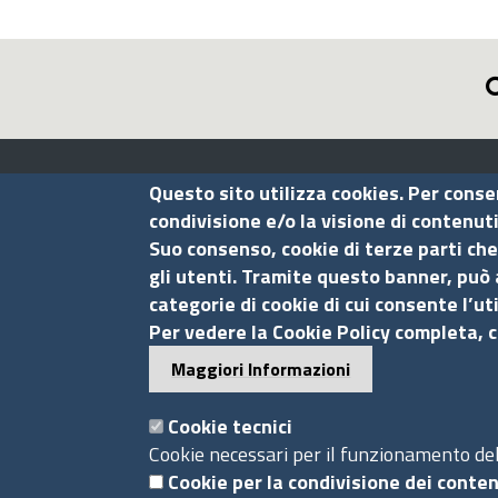
Assocamerestero
Questo sito utilizza cookies. Per conse
condivisione e/o la visione di contenut
Suo consenso, cookie di terze parti che
Contatti
gli utenti. Tramite questo banner, può 
categorie di cookie di cui consente l’ut
Via G.B. Morgagni, 13 - 00161 Roma
Per vedere la Cookie Policy completa, c
Tel.: +39 06 44231314
Maggiori Informazioni
P.Iva 01898631005
C.F. 07888290587
Cookie tecnici
Pec
info.assocamerestero@legalmail.it
Cookie necessari per il funzionamento del 
info@assocamerestero.it
Cookie per la condivisione dei conten