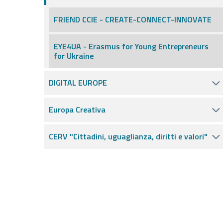
FRIEND CCIE - CREATE-CONNECT-INNOVATE
EYE4UA - Erasmus for Young Entrepreneurs
for Ukraine
DIGITAL EUROPE
Europa Creativa
CERV "Cittadini, uguaglianza, diritti e valori"