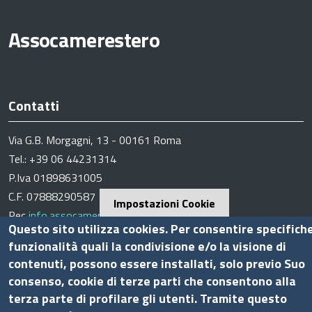
Assocamerestero
Contatti
Via G.B. Morgagni, 13 - 00161 Roma
Tel.: +39 06 44231314
P.Iva 01898631005
C.F. 07888290587
Impostazioni Cookie
Pec
info.assocamerestero@legalmail.it
Questo sito utilizza cookies. Per consentire specifich
info@assocamerestero.it
funzionalità quali la condivisione e/o la visione di
dpo@assocamerestero.it
contenuti, possono essere installati, solo previo Suo
Seguici su
consenso, cookie di terze parti che consentono alla
terza parte di profilare gli utenti. Tramite questo