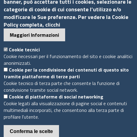
banner, può accettare tutti i cookies, selezionare le
categorie di cookie di cui consente l’utilizzo e/o
modificare le Sue preferenze. Per vedere la Cookie
Sito web
Policy completa, clicchi
Accesso INTRANET
Maggiori Informazioni
Mappa del sito
Privacy Policy
Cookie tecnici
Cookie necessari per il funzionamento del sito e cookie analitici
Cookie Policy
anonimizzati.
Cookie per la condivisione dei contenuti di questo sito
Piè
tramite piattaforme di terze parti
Powered by InfoCamere
© 2020 Assocamerestero
di
Cookie tecnico di terza parte che consente la funzione di
condivisione tramite social network.
pagina
Cookie di piattaforme di social networking
Cookie legati alla visualizzazione di pagine social e contenuti
multimediali incorporati, che consentono alla terza parte di
profilare l'utente.
Conferma le scelte